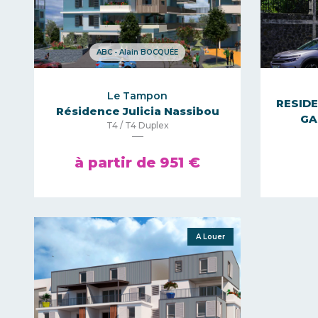
ABC - Alain BOCQUÉE
Le Tampon
RESID
Résidence Julicia Nassibou
GA
T4 / T4 Duplex
à partir de 951 €
A Louer