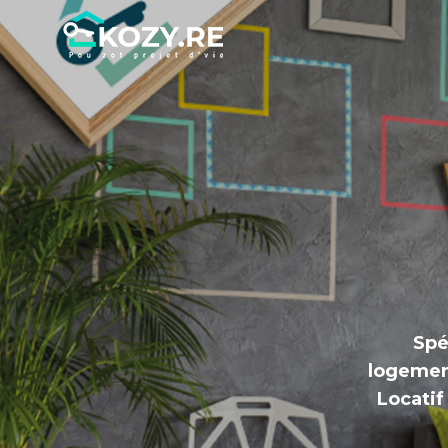
Spé
logemen
Locatif