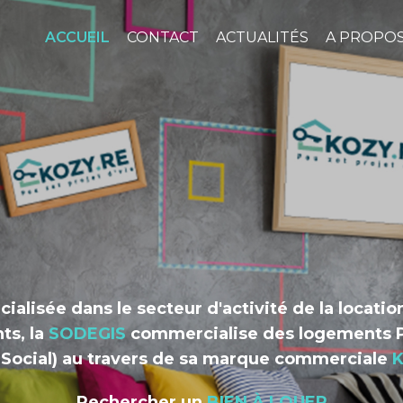
ACCUEIL
CONTACT
ACTUALITÉS
A PROPO
cialisée dans le secteur d'activité de la locatio
ts, la
SODEGIS
commercialise des logements P
 Social) au travers de sa marque commerciale
K
Rechercher un
BIEN À LOUER