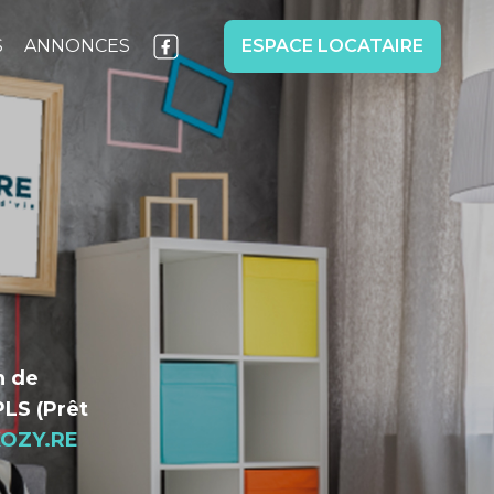
S
ANNONCES
ESPACE LOCATAIRE
n de
LS (Prêt
OZY.RE